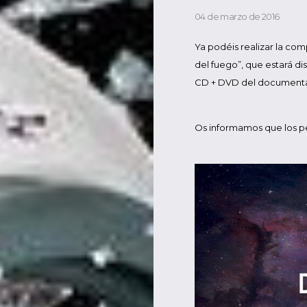
04 de marzo de 2016
Ya podéis realizar la co
del fuego”, que estará di
CD + DVD del documental
Os informamos que los 