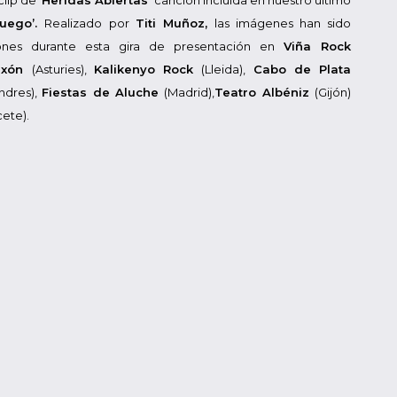
ip de ‘
Heridas Abiertas’
canción incluida en nuestro último
Fuego’.
Realizado por
Titi Muñoz,
las imágenes han sido
iones durante esta gira de presentación en
Viña Rock
ixón
(Asturies),
Kalikenyo Rock
(Lleida),
Cabo de Plata
ndres),
Fiestas de Aluche
(Madrid),
Teatro Albéniz
(Gijón)
cete).