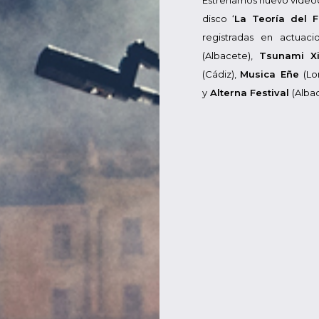
Estrenamos nuevo videocl
disco ‘
La Teoría del 
registradas en actuac
(Albacete),
Tsunami X
(Cádiz),
Musica Eñe
(Lo
y
Alterna Festival
(Alba
YXbThgx3xwA