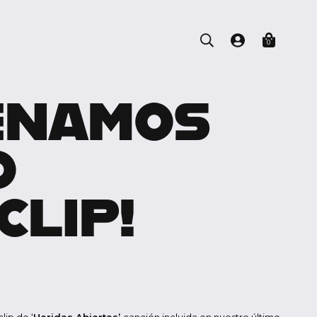
0
ENAMOS
O
CLIP!