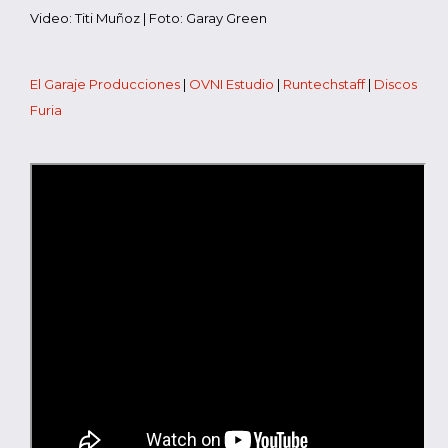
Video: Titi Muñoz | Foto: Garay Green
El Garaje Producciones
|
OVNI Estudio
|
Runtechstaff
|
Discos
Furia