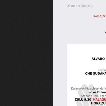
23 de abril de 2013
SABADO 
V