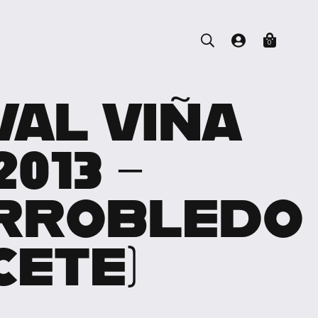
0
VAL VIÑA
013 –
ARROBLEDO
CETE)