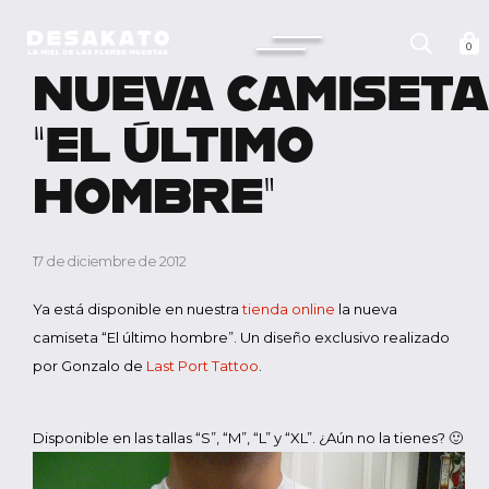
Saltar
al
Desakato
contenido
0
NUEVA CAMISETA
“EL ÚLTIMO
HOMBRE”
17 de diciembre de 2012
Ya está disponible en nuestra
tienda online
la nueva
camiseta “El último hombre”. Un diseño exclusivo realizado
por Gonzalo de
Last Port Tattoo
.
Disponible en las tallas “S”, “M”, “L” y “XL”. ¿Aún no la tienes? 🙂