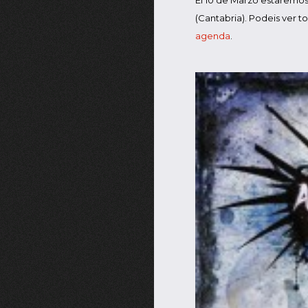
El 10 de Marzo estaremos
(Cantabria). Podeis ver t
agenda
.