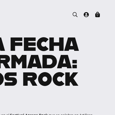
0
 FECHA
RMADA:
S ROCK