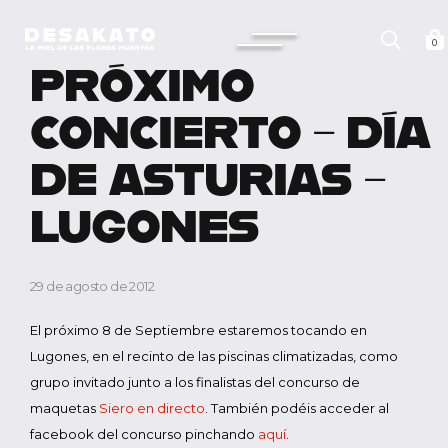
Saltar
al
Desakato
contenido
0
PRÓXIMO
CONCIERTO – DÍA
DE ASTURIAS –
LUGONES
29 de agosto de 2012
El próximo 8 de Septiembre estaremos tocando en
Lugones, en el recinto de las piscinas climatizadas, como
grupo invitado junto a los finalistas del concurso de
maquetas
Siero en directo
. También podéis acceder al
facebook del concurso pinchando
aquí
.