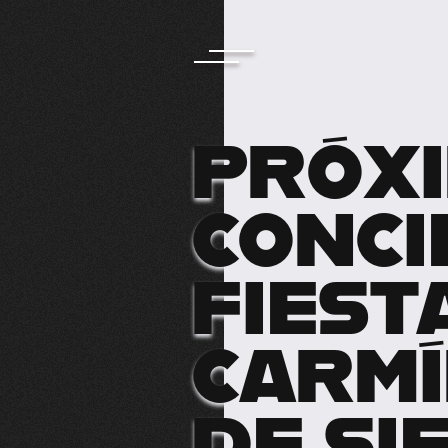
PRÓX
CONCI
FIEST
CARMÍ
DE SI