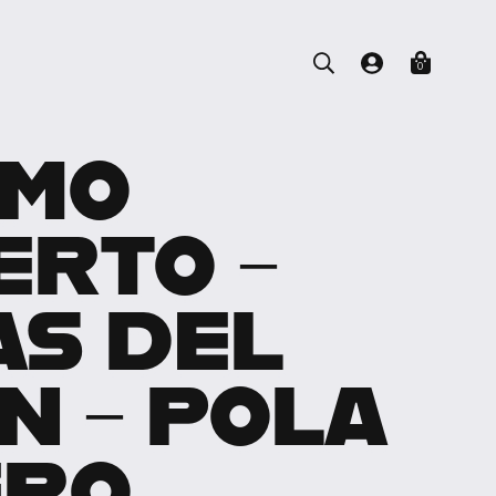
0
IMO
ERTO –
AS DEL
N – POLA
ERO