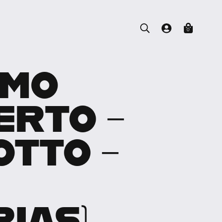
0
IMO
ERTO –
OTTO –
RIAS)