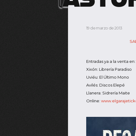
19 de marzo de 2013
SA
Entradas ya a la venta en:
Xixón: Librería Paradiso
Uviéu: El Último Mono
Avilés: Discos Elepé
Llanera: Sidrería Maite
Online:
www.elgarajetic