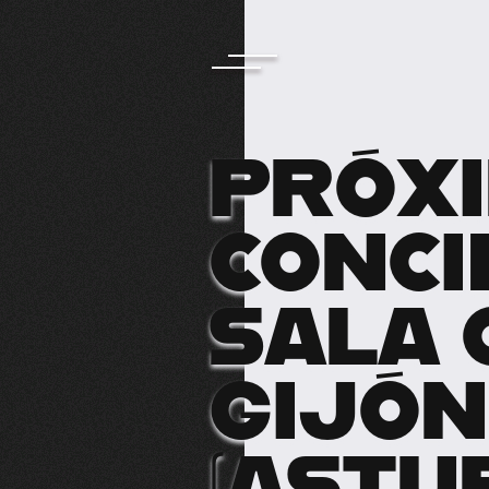
PRÓX
CONCI
SALA 
GIJÓN
(ASTU