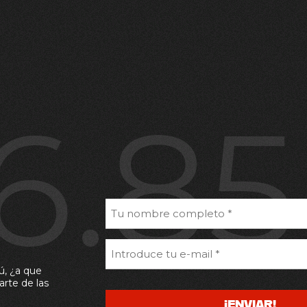
6.8
ú, ¿a que
arte de las