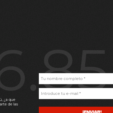
6.8
ú, ¿a que
arte de las