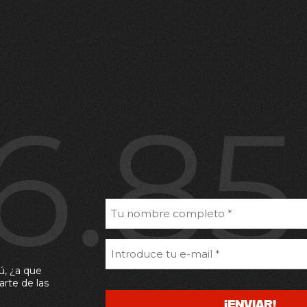
6.8
ú, ¿a que
arte de las