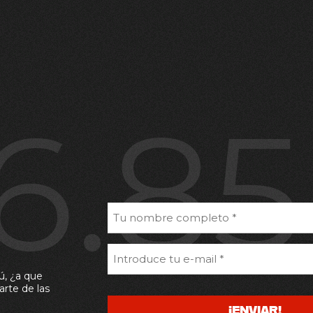
6.8
ú, ¿a que
arte de las