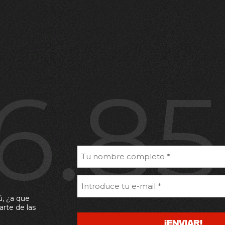
16.8
ú, ¿a que
arte de las