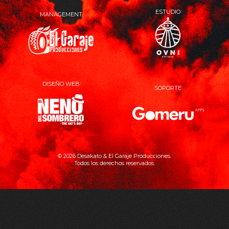
ESTUDIO
MANAGEMENT
OVNI
El
Estudio
Garaje
Producciones
DISEÑO WEB
SOPORTE
El
Gomer
Neno
Apps
del
Sombrero
© 2026 Desakato & El Garaje Producciones.
Todos los derechos reservados.