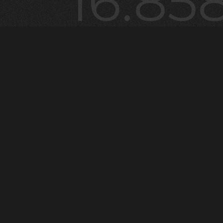
16.85
¡ÚNETE AL CLUB!
16.858 usuarios disfrutan ya de todas nuestras noticias. Y
tú, ¿a que esperas? Apúntate a nuestro club y sé el
primerx en enterarte de las novedades.