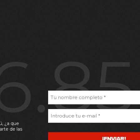
6.8
ú, ¿a que
arte de las