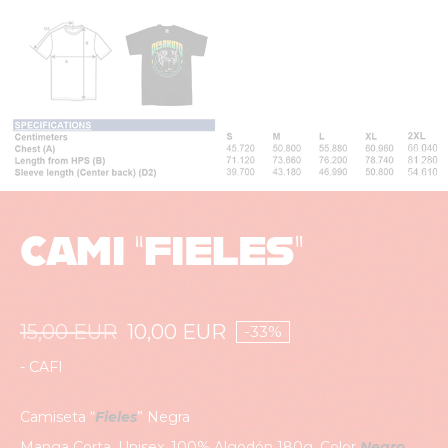
CAMI “FIELES”
15,00
EUR
10,00
EUR
-33%
El
El
precio
precio
original
actual
-
CAFI
era:
es:
15,00
10,00
EUR.
EUR.
Camiseta “
Fieles
” Negra
Manga Corta. Unisex. 100% Algodón 180g. Color
Negro
.