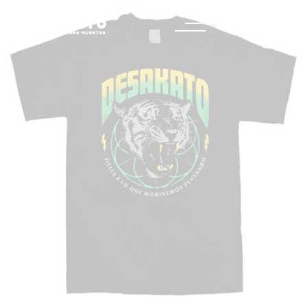
Saltar
¡Oferta!
al
Desakato
contenido