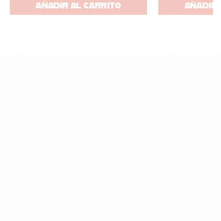
AÑADIR AL CARRITO
AÑADIR 
16.85
¡ÚNETE AL CLUB!