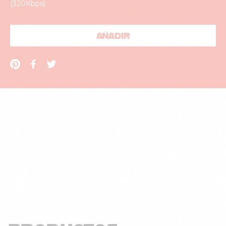
(320Kbps)
AÑADIR