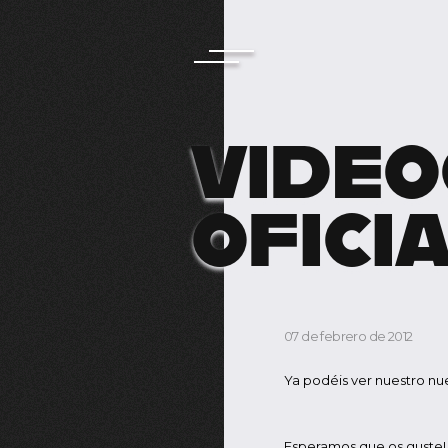
VIDEO
OFICI
07 de febrero de 2012
Ya podéis ver nuestro n
Esperamos que os guste!