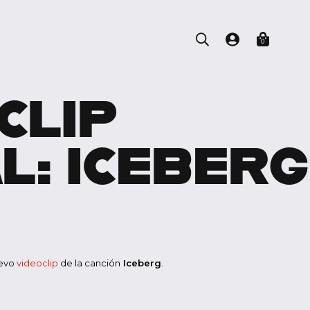
0
CLIP
AL: ICEBERG
uevo
videoclip
de la canción
Iceberg
.