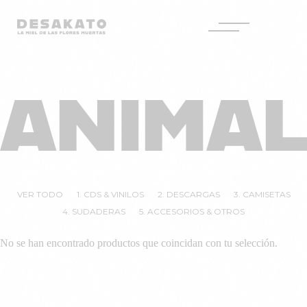
Desakato
Saltar
al
ANIMA
contenido
VER TODO
1. CDS & VINILOS
2. DESCARGAS
3. CAMISETAS
4. SUDADERAS
5. ACCESORIOS & OTROS
No se han encontrado productos que coincidan con tu selección.