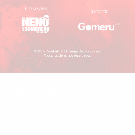
DISEÑO WEB
SOPORTE
El
Gomer
Neno
Apps
del
Sombrero
© 2026 Desakato & El Garaje Producciones.
Todos los derechos reservados.