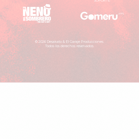
SOPORTE
El
Gomer
Neno
Apps
del
Sombrero
© 2026 Desakato & El Garaje Producciones.
Todos los derechos reservados.