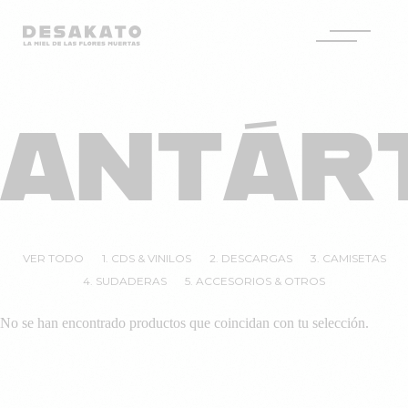
Desakato
Saltar
al
ANTÁR
contenido
VER TODO
1. CDS & VINILOS
2. DESCARGAS
3. CAMISETAS
4. SUDADERAS
5. ACCESORIOS & OTROS
No se han encontrado productos que coincidan con tu selección.