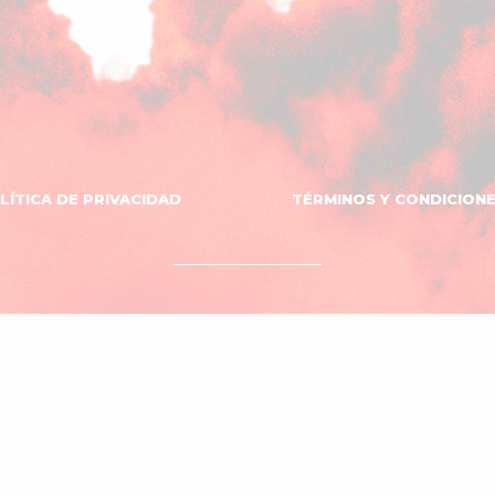
LÍTICA DE PRIVACIDAD
TÉRMINOS Y CONDICION
OVNI
DISEÑO WEB
El
SOPORTE
ESTUDIO
Estudio
Neno
ciones
del
Sombrero