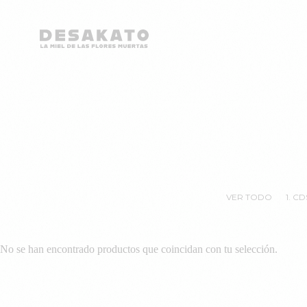
Desakato
Saltar
al
contenido
VER TODO
1. CD
No se han encontrado productos que coincidan con tu selección.