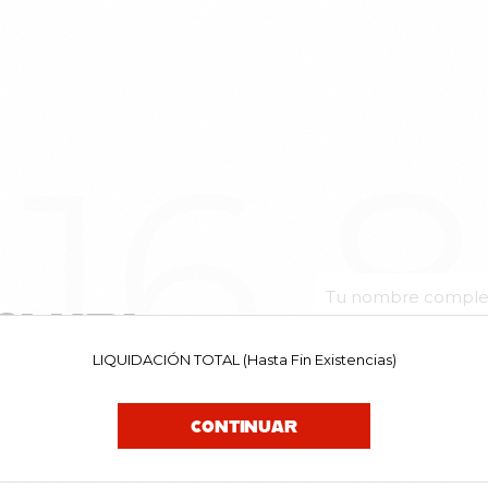
16.
CLUB!
LIQUIDACIÓN TOTAL (Hasta Fin Existencias)
uestras noticias. Y tú, ¿a que
el primerx en enterarte de las
CONTINUAR