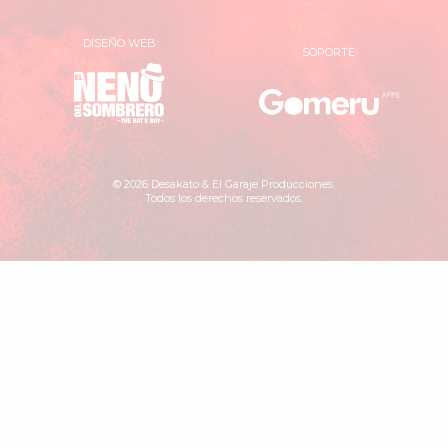
DISEÑO WEB
SOPORTE
El
Gomer
Neno
Apps
del
Sombrero
© 2026 Desakato & El Garaje Producciones.
Todos los derechos reservados.