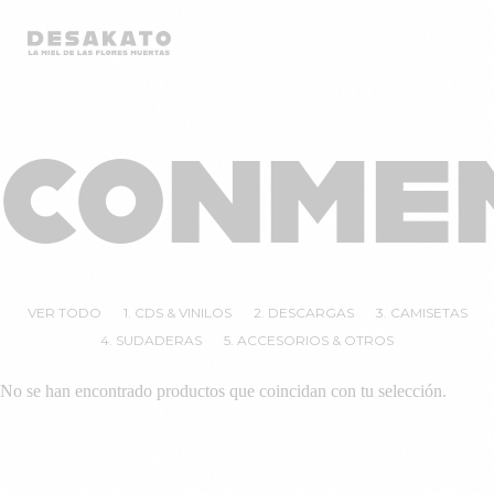
Desakato
Saltar
al
CONME
contenido
VER TODO
1. CDS & VINILOS
2. DESCARGAS
3. CAMISETAS
4. SUDADERAS
5. ACCESORIOS & OTROS
No se han encontrado productos que coincidan con tu selección.