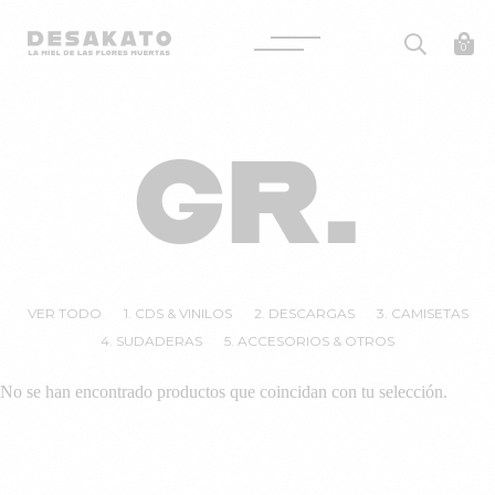
Desakato
0
Saltar
al
GR.
contenido
VER TODO
1. CDS & VINILOS
2. DESCARGAS
3. CAMISETAS
4. SUDADERAS
5. ACCESORIOS & OTROS
No se han encontrado productos que coincidan con tu selección.