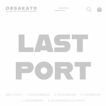
Desakato
0
Saltar
al
LAST
contenido
PORT
VER TODO
1. CDS & VINILOS
2. DESCARGAS
3. CAMISETAS
4. SUDADERAS
5. ACCESORIOS & OTROS