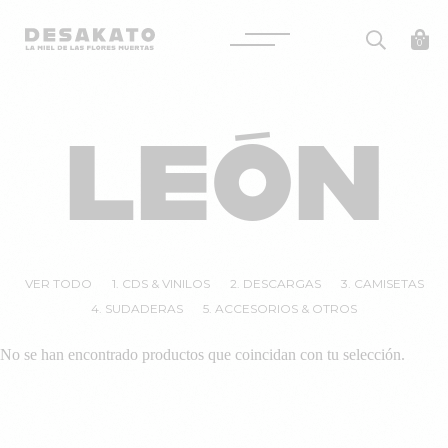
Desakato
0
Saltar
al
LEÓN
contenido
VER TODO
1. CDS & VINILOS
2. DESCARGAS
3. CAMISETAS
4. SUDADERAS
5. ACCESORIOS & OTROS
No se han encontrado productos que coincidan con tu selección.