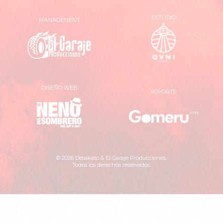
ESTUDIO
MANAGEMENT
OVNI
El
Estudio
Garaje
Producciones
DISEÑO WEB
SOPORTE
El
Gomer
Neno
Apps
del
Sombrero
© 2026 Desakato & El Garaje Producciones.
Todos los derechos reservados.