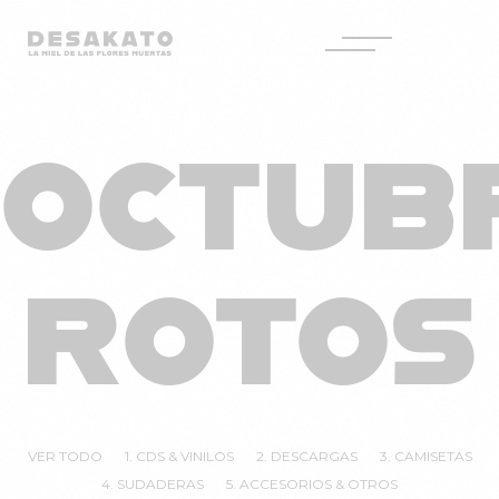
Desakato
Saltar
al
OCTUB
contenido
ROTOS
VER TODO
1. CDS & VINILOS
2. DESCARGAS
3. CAMISETAS
4. SUDADERAS
5. ACCESORIOS & OTROS