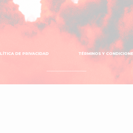
LÍTICA DE PRIVACIDAD
TÉRMINOS Y CONDICION
OVNI
DISEÑO WEB
El
SOPORTE
ESTUDIO
Estudio
Neno
ciones
del
Sombrero