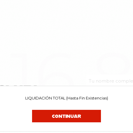
16.
CLUB!
LIQUIDACIÓN TOTAL (Hasta Fin Existencias)
uestras noticias. Y tú, ¿a que
el primerx en enterarte de las
CONTINUAR