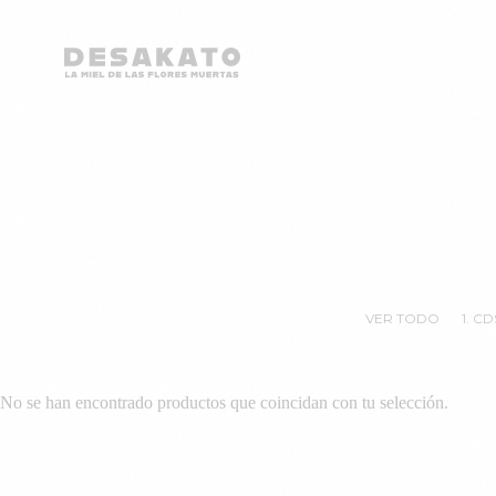
Desakato
Saltar
al
contenido
VER TODO
1. CD
No se han encontrado productos que coincidan con tu selección.