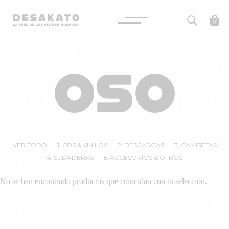
Desakato
0
Saltar
al
OSO
contenido
VER TODO
1. CDS & VINILOS
2. DESCARGAS
3. CAMISETAS
4. SUDADERAS
5. ACCESORIOS & OTROS
No se han encontrado productos que coincidan con tu selección.