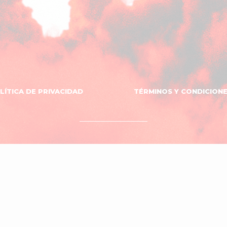
LÍTICA DE PRIVACIDAD
TÉRMINOS Y CONDICION
OVNI
DISEÑO WEB
El
SOPORTE
ESTUDIO
Estudio
Neno
ciones
del
Sombrero