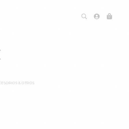
0
C
CCESORIOS & OTROS