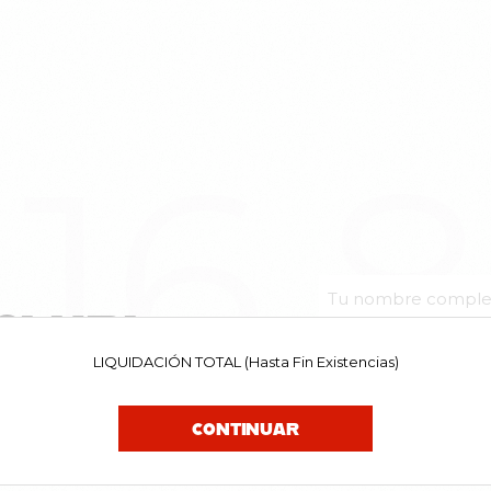
16.
CLUB!
LIQUIDACIÓN TOTAL (Hasta Fin Existencias)
uestras noticias. Y tú, ¿a que
el primerx en enterarte de las
CONTINUAR