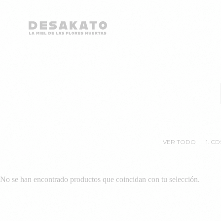
Desakato
Saltar
al
contenido
VER TODO
1. CD
No se han encontrado productos que coincidan con tu selección.