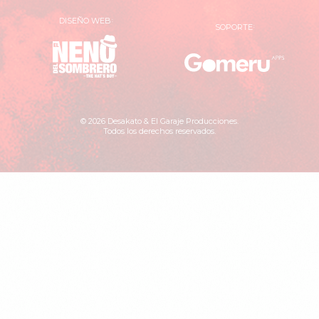
DISEÑO WEB
SOPORTE
El
Gomer
Neno
Apps
del
Sombrero
© 2026 Desakato & El Garaje Producciones.
Todos los derechos reservados.