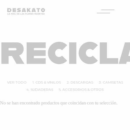
Desakato
Saltar
al
RECICL
contenido
VER TODO
1. CDS & VINILOS
2. DESCARGAS
3. CAMISETAS
4. SUDADERAS
5. ACCESORIOS & OTROS
No se han encontrado productos que coincidan con tu selección.