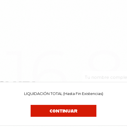
16.
CLUB!
LIQUIDACIÓN TOTAL (Hasta Fin Existencias)
uestras noticias. Y tú, ¿a que
el primerx en enterarte de las
CONTINUAR