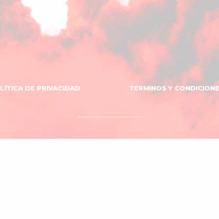
LÍTICA DE PRIVACIDAD
TÉRMINOS Y CONDICION
OVNI
DISEÑO WEB
El
SOPORTE
ESTUDIO
Estudio
Neno
ciones
del
Sombrero