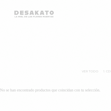
Desakato
Saltar
al
contenido
VER TODO
1. CD
No se han encontrado productos que coincidan con tu selección.