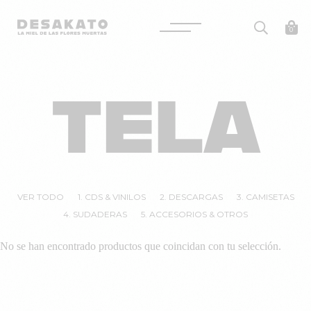
Desakato
0
Saltar
al
TELA
contenido
VER TODO
1. CDS & VINILOS
2. DESCARGAS
3. CAMISETAS
4. SUDADERAS
5. ACCESORIOS & OTROS
No se han encontrado productos que coincidan con tu selección.