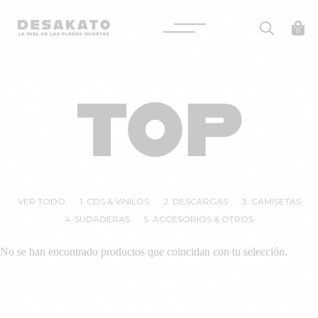
Desakato
0
Saltar
al
TOP
contenido
VER TODO
1. CDS & VINILOS
2. DESCARGAS
3. CAMISETAS
4. SUDADERAS
5. ACCESORIOS & OTROS
No se han encontrado productos que coincidan con tu selección.