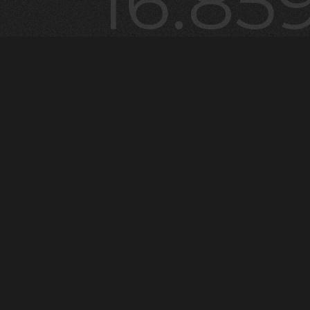
16.85
¡ÚNETE AL CLUB!
16.859 usuarios disfrutan ya de todas nuestras noticias. Y
tú, ¿a que esperas? Apúntate a nuestro club y sé el
primerx en enterarte de las novedades.