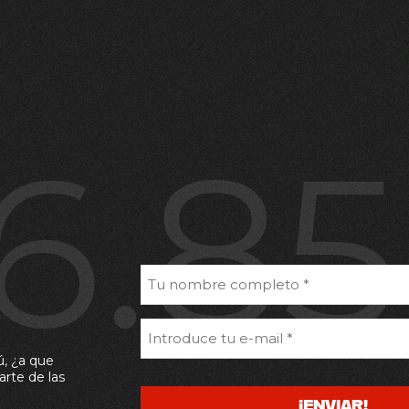
16.8
ú, ¿a que
arte de las