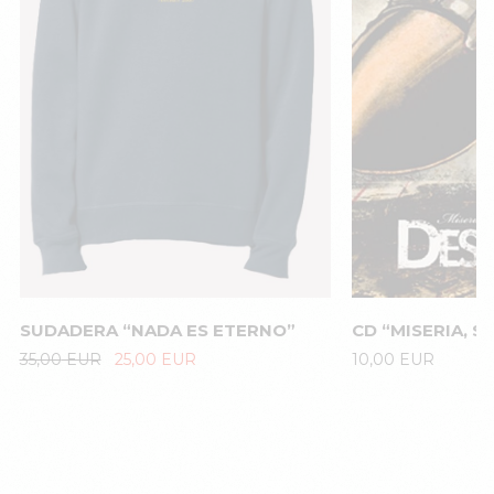
SUDADERA “NADA ES ETERNO”
CD “MISERIA, 
El
El
35,00
EUR
25,00
EUR
10,00
EUR
precio
precio
original
actual
era:
es:
35,00
25,00
EUR.
EUR.