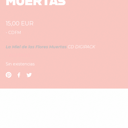
MUERTAS”
15,00
EUR
-
CDFM
La Miel de las Flores Muertas
CD DIGIPACK
– AGOTADO –
Sin existencias