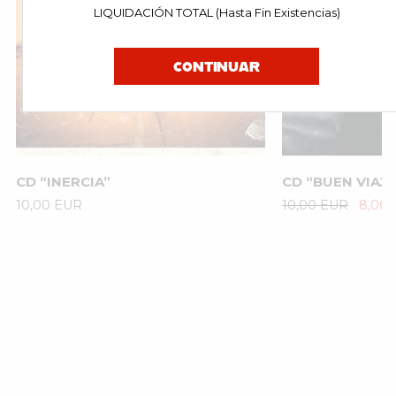
LIQUIDACIÓN TOTAL (Hasta Fin Existencias)
CONTINUAR
CD “INERCIA”
CD “BUEN VIAJE
El
10,00
EUR
10,00
EUR
8,00
precio
original
era:
10,00
EUR.