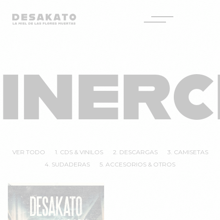
Desakato
Saltar
al
INERC
contenido
VER TODO
1. CDS & VINILOS
2. DESCARGAS
3. CAMISETAS
4. SUDADERAS
5. ACCESORIOS & OTROS