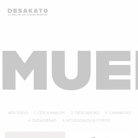
Desakato
Saltar
al
MUE
contenido
VER TODO
1. CDS & VINILOS
2. DESCARGAS
3. CAMISETAS
4. SUDADERAS
5. ACCESORIOS & OTROS
¡Oferta!
Este
¡Oferta!
Este