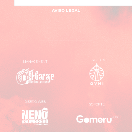
AVISO LEGAL
ESTUDIO
MANAGEMENT
OVNI
El
Estudio
Garaje
Producciones
DISEÑO WEB
SOPORTE
El
Gomer
Neno
Apps
del
Sombrero