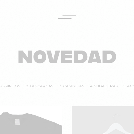
NOVEDAD
S & VINILOS
2. DESCARGAS
3. CAMISETAS
4. SUDADERAS
5. A
¡Oferta!
Este
producto
tiene
múltiples
variantes.