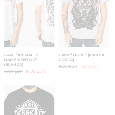
opciones
opciones
se
se
pueden
pueden
elegir
elegir
en
en
la
la
página
página
de
de
producto
producto
CAMI “ANIMALES
CAMI “TIGRE” (MANGA
HAMBRIENTOS”
CORTA)
(BLANCA)
El
El
15,00
EUR
10,00
EUR
precio
precio
El
El
15,00
EUR
10,00
EUR
original
actual
precio
precio
era:
es:
original
actual
15,00
10,00
era:
es:
¡Oferta!
Este
EUR.
EUR.
15,00
10,00
producto
EUR.
EUR.
tiene
múltiples
variantes.
Las