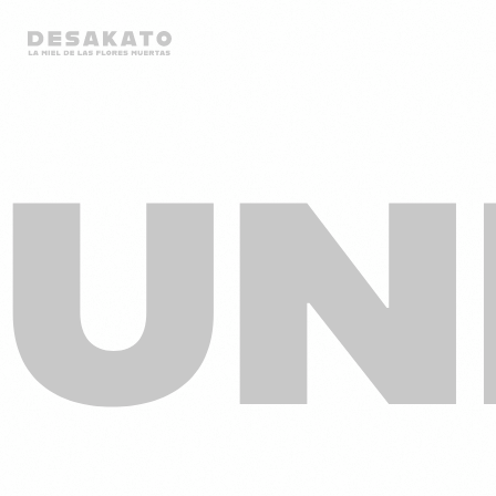
Desakato
Saltar
al
UN
contenido