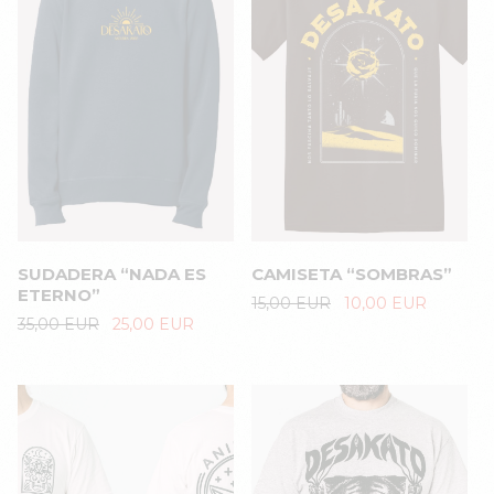
múltiples
múltiples
variantes.
variantes.
Las
Las
opciones
opciones
se
se
pueden
pueden
elegir
elegir
en
en
la
la
página
página
de
de
producto
producto
SUDADERA “NADA ES
CAMISETA “SOMBRAS”
ETERNO”
El
El
15,00
EUR
10,00
EUR
precio
precio
El
El
35,00
EUR
25,00
EUR
original
actual
precio
precio
era:
es:
original
actual
15,00
10,00
era:
es:
¡Oferta!
Este
¡Oferta!
Este
EUR.
EUR.
35,00
25,00
producto
producto
EUR.
EUR.
tiene
tiene
múltiples
múltiples
variantes.
variantes.
Las
Las